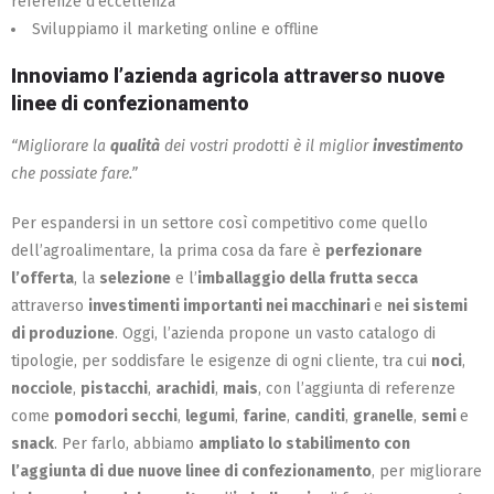
referenze d’eccellenza
Sviluppiamo il marketing online e offline
Innoviamo l’azienda agricola attraverso nuove
linee di confezionamento
“Migliorare la
qualità
dei vostri prodotti è il miglior
investimento
che possiate fare.”
Per espandersi in un settore così competitivo come quello
dell’agroalimentare, la prima cosa da fare è
perfezionare
l’offerta
, la
selezione
e l’
imballaggio
della frutta secca
attraverso
investimenti importanti nei macchinari
e
nei sistemi
di produzione
. Oggi, l’azienda propone un vasto catalogo di
tipologie, per soddisfare le esigenze di ogni cliente, tra cui
noci
,
nocciole
,
pistacchi
,
arachidi
,
mais
, con l’aggiunta di referenze
come
pomodori secchi
,
legumi
,
farine
,
canditi
,
granelle
,
semi
e
snack
. Per farlo, abbiamo
ampliato lo stabilimento con
l’aggiunta di due nuove linee di confezionamento
, per migliorare