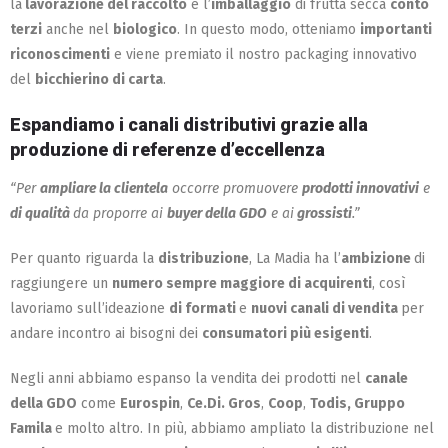
la
lavorazione del raccolto
e l’
imballaggio
di frutta secca
conto
terzi
anche nel
biologico
. In questo modo, otteniamo
importanti
riconoscimenti
e viene premiato il nostro packaging innovativo
del
bicchierino di carta
.
Espandiamo i canali distributivi grazie alla
produzione di referenze d’eccellenza
“Per
ampliare la clientela
occorre promuovere
prodotti innovativi
e
di qualità
da proporre ai
buyer della GDO
e ai
grossisti
.”
Per quanto riguarda la
distribuzione
, La Madia ha l’
ambizione
di
raggiungere un
numero sempre maggiore di acquirenti
, così
lavoriamo sull’ideazione
di formati
e
nuovi canali di vendita
per
andare incontro ai bisogni dei
consumatori più esigenti
.
Negli anni abbiamo espanso la vendita dei prodotti nel
canale
della GDO
come
Eurospin
,
Ce.Di. Gros
,
Coop
,
Todis, Gruppo
Famila
e molto altro. In più, abbiamo ampliato la distribuzione nel